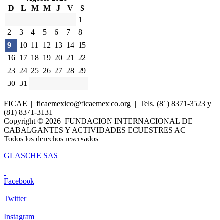
D
L
M
M
J
V
S
1
2
3
4
5
6
7
8
9
10
11
12
13
14
15
16
17
18
19
20
21
22
23
24
25
26
27
28
29
30
31
FICAE | ficaemexico@ficaemexico.org | Tels. (81) 8371-3523 y
(81) 8371-3131
Copyright © 2026
FUNDACION INTERNACIONAL DE
CABALGANTES Y ACTIVIDADES ECUESTRES AC
Todos los derechos reservados
GLASCHE SAS
Facebook
Twitter
Instagram